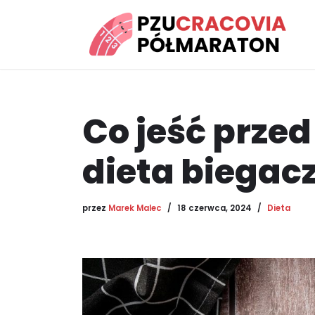
Przejdź
do
treści
Co jeść prze
dieta biegac
przez
Marek Malec
18 czerwca, 2024
Dieta