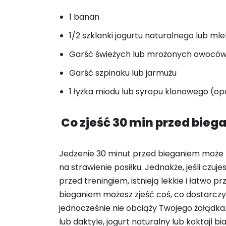
1 banan
1/2 szklanki jogurtu naturalnego lub ml
Garść świeżych lub mrożonych owoców (
Garść szpinaku lub jarmużu
1 łyżka miodu lub syropu klonowego (op
Co zjeść 30 min przed bie
Jedzenie 30 minut przed bieganiem może
na strawienie posiłku. Jednakże, jeśli czu
przed treningiem, istnieją lekkie i łatwo 
bieganiem możesz zjeść coś, co dostarcz
jednocześnie nie obciąży Twojego żołądka
lub daktyle, jogurt naturalny lub koktajl b