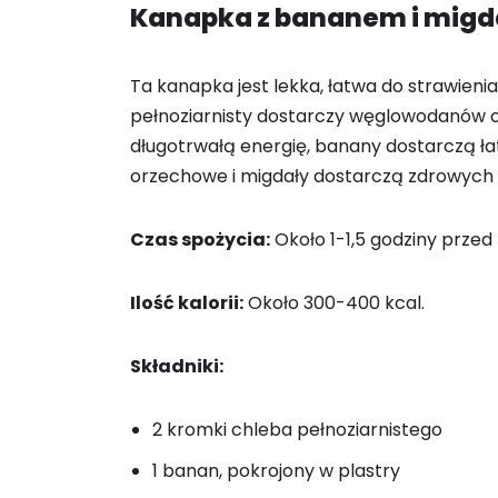
Kanapka z bananem i mig
Ta kanapka jest lekka, łatwa do strawienia
pełnoziarnisty dostarczy węglowodanów o 
długotrwałą energię, banany dostarczą 
orzechowe i migdały dostarczą zdrowych t
Czas spożycia:
Około 1-1,5 godziny przed
Ilość kalorii:
Około 300-400 kcal.
Składniki:
2 kromki chleba pełnoziarnistego
1 banan, pokrojony w plastry