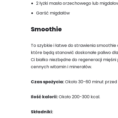
2 łyżki masła orzechowego lub migdał
Garść migdałów
Smoothie
To szybkie i łatwe do strawienia smoothi
które będą stanowić doskonałe paliwo dla
Ci białko niezbędne do regeneracji mięśni
cennych witamin i minerałów.
Czas spożycia:
Około 30-60 minut przed 
Ilość kalorii:
Około 200-300 kcal.
Składniki: