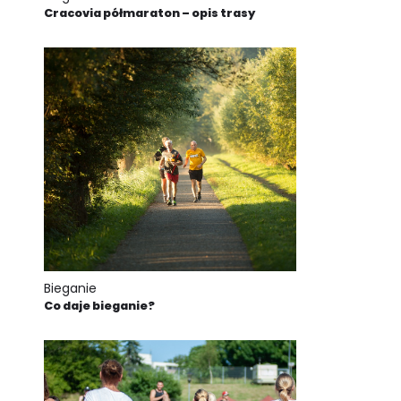
Cracovia półmaraton – opis trasy
Bieganie
Co daje bieganie?