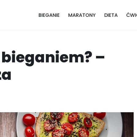
BIEGANIE
MARATONY
DIETA
ĆWI
d bieganiem? –
za