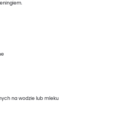
reningiem.
ne
nych na wodzie lub mleku