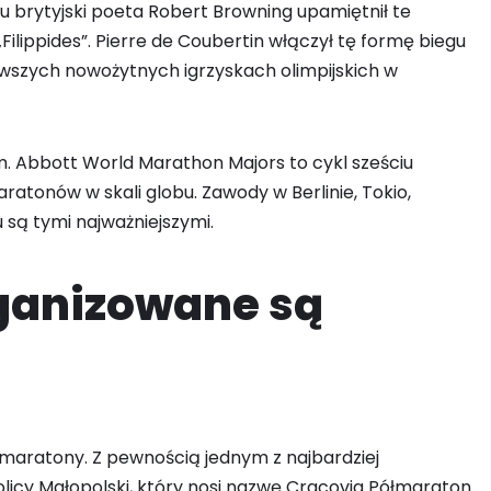
u brytyjski poeta Robert Browning upamiętnił te
 „Filippides”. Pierre de Coubertin włączył tę formę biegu
wszych nowożytnych igrzyskach olimpijskich w
m. Abbott World Marathon Majors to cykl sześciu
ratonów w skali globu. Zawody w Berlinie, Tokio,
 są tymi najważniejszymi.
rganizowane są
maratony. Z pewnością jednym z najbardziej
licy Małopolski, który nosi nazwę Cracovia Półmaraton