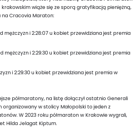
 krakowskim wiąże się ze sporą gratyfikacją pieniężną,
u na Cracovia Maraton:
ód mężczyzn i 2:28:07 u kobiet przewidziana jest premia
ód mężczyzn i 2:29:30 u kobiet przewidziana jest premia
zyzn i 2:29:30 u kobiet przewidziana jest premia w
jsze półmaratony, na listę dołączył ostatnio Generali
 organizowany w stolicy Małopolski to jeden z
atonów. W 2023 roku półmaraton w Krakowie wygrali,
t Hilda Jelagat Kiptum.