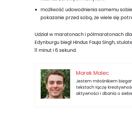
możliwość udowodnienia samemu sobie, ż
pokazanie przed sobą, że wiele się potra
Udział w maratonach i półmaratonach dla w
Edynburgu biegł Hindus Fauja Singh, stula
11 minut i 6 sekund.
Marek Malec
Jestem miłośnikiem biegani
tekstach łączę kreatywność
aktywności i dbania o siebi