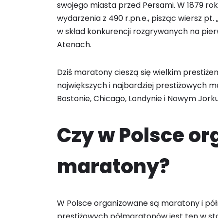
swojego miasta przed Persami. W 1879 rok
wydarzenia z 490 r.pn.e., pisząc wiersz pt.
w skład konkurencji rozgrywanych na pier
Atenach.
Dziś maratony cieszą się wielkim prestiże
największych i najbardziej prestiżowych ma
Bostonie, Chicago, Londynie i Nowym Jorku
Czy w Polsce o
maratony?
W Polsce organizowane są maratony i pół
prestiżowych półmaratonów jest ten w sto