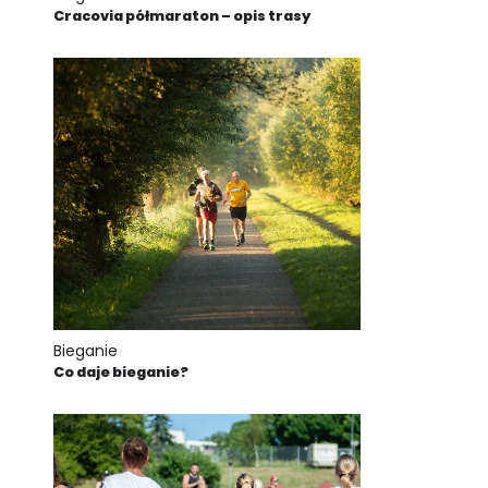
Cracovia półmaraton – opis trasy
Bieganie
Co daje bieganie?