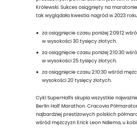
Królewski. Sukces osiągnięty na maratonie
tak wyglądała kwestia nagród w 2023 rok
za osiągnięcie czasu poniżej 2:09:12 wśr
w wysokości 30 tysięcy złotych.
za osiągnięcie czasu poniżej 2:10:30 wśr
w wysokości 25 tysięcy złotych.
za osiągnięcie czasu 2:10:30 wśród mężc
wysokości 20 tysięcy złotych.
Cykl SuperHalfs skupia wszystkie najważnie
Berlin Half Marathon. Cracovia Półmaraton
najbardziej prestiżowych polskich półmar
wśród mężczyzn Erick Leon Ndiema, u kobie