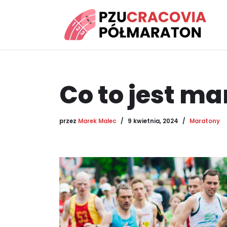
Przejdź
do
treści
Co to jest m
przez
Marek Malec
9 kwietnia, 2024
Maratony