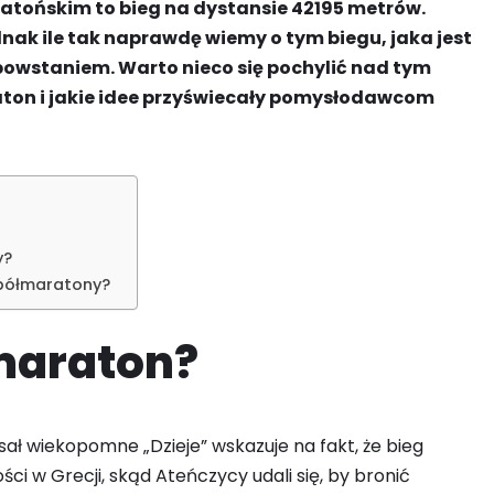
tońskim to bieg na dystansie 42195 metrów.
dnak ile tak naprawdę wiemy o tym biegu, jaka jest
go powstaniem. Warto nieco się pochylić nad tym
on i jakie idee przyświecały pomysłodawcom
y?
 półmaratony?
maraton?
isał wiekopomne „Dzieje” wskazuje na fakt, że bieg
i w Grecji, skąd Ateńczycy udali się, by bronić