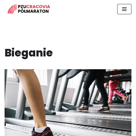
Przejdź
do
treści
Bieganie