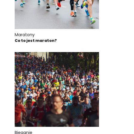
Maratony
Co to jest maraton?
Bieganie