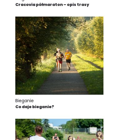
Cracovia półmaraton – opis trasy
Bieganie
Co daje bieganie?