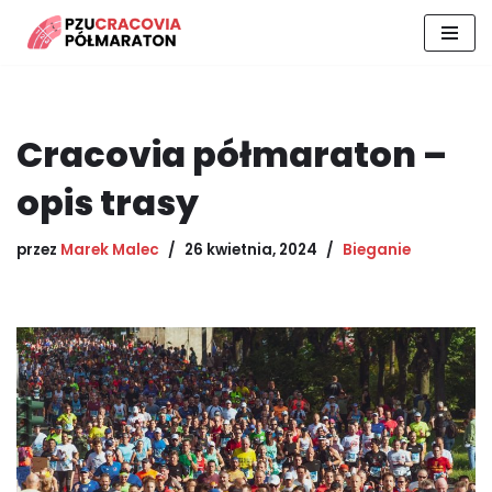
Przejdź
do
treści
Cracovia półmaraton –
opis trasy
przez
Marek Malec
26 kwietnia, 2024
Bieganie