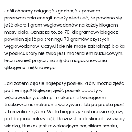
Jeśli chcemy osiągnąć zgodność z prawem
przetwarzania energii, należy wiedzieć, że powinno się
jeść około 1 gram węglowodanów na każdy kilogram
masy ciała. Oznacza to, że 70-kilogramowy biegacz
powinien zjeść po treningu 70 gramów czystych
węglowodanów. Oczywiście nie może zabraknąć białka
w posiłku, który nie tylko jest materiałem budulcowym,
lecz również przyczynia się do magazynowania
glikogenu mięśniowego.
Jaki zatem będzie najlepszy posiłek, który można zjeść
po treningu? Najlepiej zjeść posiłek bogaty w
węglowodany, czyli np. makaron z twarogiem i
truskawkami, makaron z warzywami lub po prostu pierś
z kurczaka z ryżem. Wielu biegaczy zastanawia się, czy
po bieganiu należy jeść tłuszcz. Jak doskonale wszyscy
wiedzą, tłuszcz jest rewelacyjnym nośnikiem smaku,