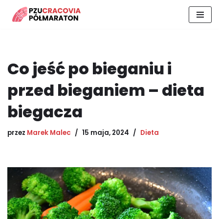
Przejdź
do
treści
Co jeść po bieganiu i
przed bieganiem – dieta
biegacza
przez
Marek Malec
15 maja, 2024
Dieta