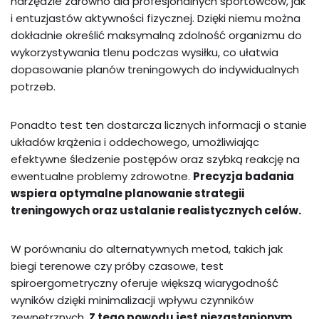
narzędzie zarówno dla profesjonalnych sportowców, jak
i entuzjastów aktywności fizycznej. Dzięki niemu można
dokładnie określić maksymalną zdolność organizmu do
wykorzystywania tlenu podczas wysiłku, co ułatwia
dopasowanie planów treningowych do indywidualnych
potrzeb.
Ponadto test ten dostarcza licznych informacji o stanie
układów krążenia i oddechowego, umożliwiając
efektywne śledzenie postępów oraz szybką reakcję na
ewentualne problemy zdrowotne.
Precyzja badania
wspiera optymalne planowanie strategii
treningowych oraz ustalanie realistycznych celów.
W porównaniu do alternatywnych metod, takich jak
biegi terenowe czy próby czasowe, test
spiroergometryczny oferuje większą wiarygodność
wyników dzięki minimalizacji wpływu czynników
zewnętrznych.
Z tego powodu jest niezastąpionym