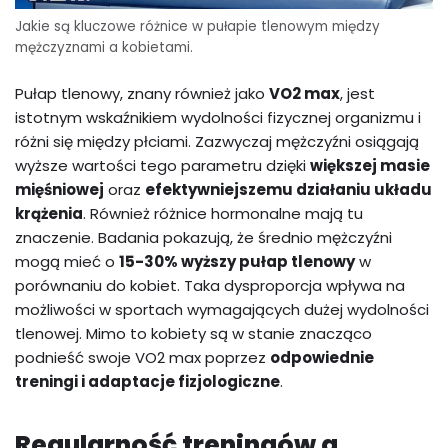
Jakie są kluczowe różnice w pułapie tlenowym między
mężczyznami a kobietami.
Pułap tlenowy, znany również jako
VO2 max
, jest
istotnym wskaźnikiem wydolności fizycznej organizmu i
różni się między płciami. Zazwyczaj mężczyźni osiągają
wyższe wartości tego parametru dzięki
większej masie
mięśniowej
oraz
efektywniejszemu działaniu układu
krążenia
. Również różnice hormonalne mają tu
znaczenie. Badania pokazują, że średnio mężczyźni
mogą mieć o
15-30% wyższy pułap tlenowy
w
porównaniu do kobiet. Taka dysproporcja wpływa na
możliwości w sportach wymagających dużej wydolności
tlenowej. Mimo to kobiety są w stanie znacząco
podnieść swoje VO2 max poprzez
odpowiednie
treningi i adaptacje fizjologiczne
.
Regularność treningów a