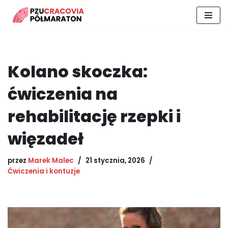
Przejdź
do
treści
Kolano skoczka:
ćwiczenia na
rehabilitację rzepki i
więzadeł
przez
Marek Malec
21 stycznia, 2026
Ćwiczenia i kontuzje