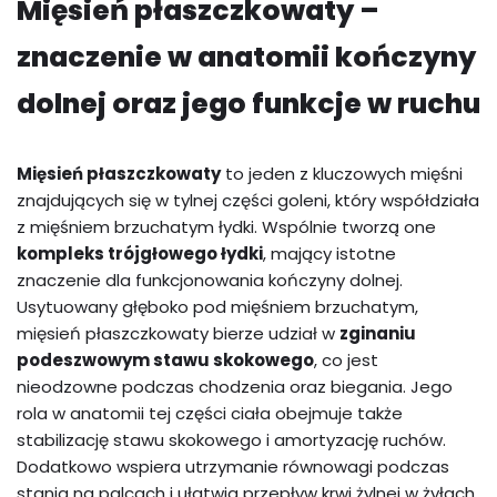
Mięsień płaszczkowaty –
znaczenie w anatomii kończyny
dolnej oraz jego funkcje w ruchu
Mięsień płaszczkowaty
to jeden z kluczowych mięśni
znajdujących się w tylnej części goleni, który współdziała
z mięśniem brzuchatym łydki. Wspólnie tworzą one
kompleks trójgłowego łydki
, mający istotne
znaczenie dla funkcjonowania kończyny dolnej.
Usytuowany głęboko pod mięśniem brzuchatym,
mięsień płaszczkowaty bierze udział w
zginaniu
podeszwowym stawu skokowego
, co jest
nieodzowne podczas chodzenia oraz biegania. Jego
rola w anatomii tej części ciała obejmuje także
stabilizację stawu skokowego i amortyzację ruchów.
Dodatkowo wspiera utrzymanie równowagi podczas
stania na palcach i ułatwia przepływ krwi żylnej w żyłach