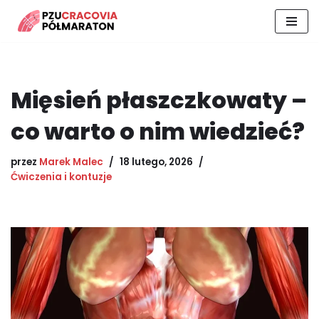
Przejdź
do
treści
Mięsień płaszczkowaty –
co warto o nim wiedzieć?
przez
Marek Malec
18 lutego, 2026
Ćwiczenia i kontuzje