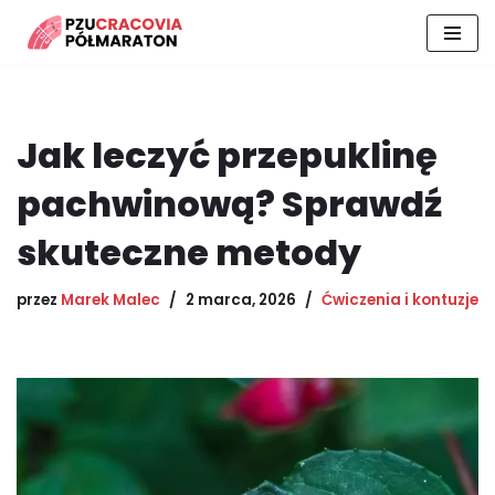
Przejdź
do
treści
Jak leczyć przepuklinę
pachwinową? Sprawdź
skuteczne metody
przez
Marek Malec
2 marca, 2026
Ćwiczenia i kontuzje