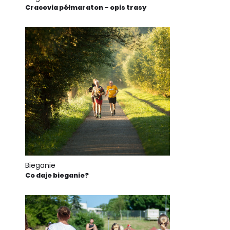
Cracovia półmaraton – opis trasy
Bieganie
Co daje bieganie?