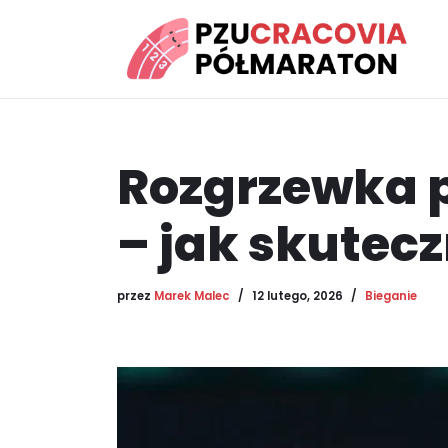
Przejdź
do
treści
Rozgrzewka 
– jak skutecz
przez
Marek Malec
12 lutego, 2026
Bieganie