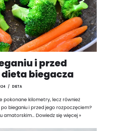
ieganiu i przed
 dieta biegacza
024
DIETA
jne pokonane kilometry, lecz również
ć po bieganiu i przed jego rozpoczęciem?
ielu amatorskim…
Dowiedz się więcej »