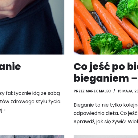
Co jeść po b
anie
bieganiem –
PRZEZ
MAREK MALEC
15 MAJA, 2
zy faktycznie idą ze sobą
stów zdrowego stylu życia.
Bieganie to nie tylko kole
j »
odpowiednia dieta. Co jeś
Sprawdź, jak się żywić! W