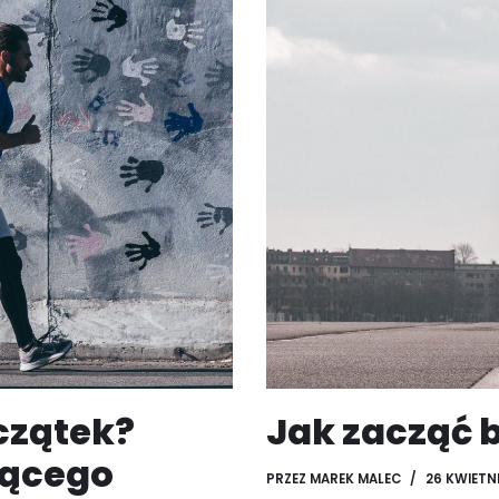
czątek?
Jak zacząć 
jącego
PRZEZ
MAREK MALEC
26 KWIETNI