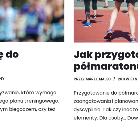
ę do
Jak przygot
półmaraton
NY
PRZEZ
MAREK MALEC
26 KWIETNI
wyzwanie, które wymaga
Przygotowanie do półmar
iego planu treningowego.
zaangażowania i planowania
nym biegaczem, czy też
dyscyplinie. Tak czy inac
elementy: Dla osoby…
Dowi