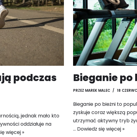
ują podczas
Bieganie po 
PRZEZ
MAREK MALEC
18 CZERWC
Bieganie po bieżni to popu
zyskuje coraz większą po
arnością, jednak mało kto
utrzymać aktywny tryb życ
tywności oddziałuje na
…
Dowiedz się więcej »
ię więcej »